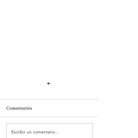
Comentarios
Escribir un comentario...
El desafío de identificar
Perros callejero